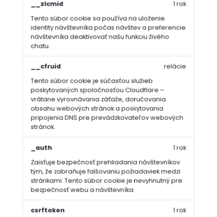
__zlcmid
1 rok
Tento súbor cookie sa používa na uloženie
identity návštevníka počas návštev a preferencie
návštevníka deaktivovať našu funkciu živého
chatu.
__cfruid
relácie
Tento súbor cookie je súčasťou služieb
poskytovaných spoločnosťou Cloudflare –
vrátane vyrovnávania záťaže, doručovania
obsahu webových stránok a poskytovania
pripojenia DNS pre prevádzkovateľov webových
stránok.
_auth
1 rok
Zaisťuje bezpečnosť prehliadania návštevníkov
tým, že zabraňuje falšovaniu požiadaviek medzi
stránkami. Tento súbor cookie je nevyhnutný pre
bezpečnosť webu a návštevníka.
csrftoken
1 rok