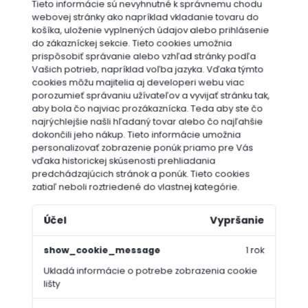
Tieto informácie sú nevyhnutné k správnemu chodu
webovej stránky ako napríklad vkladanie tovaru do
košíka, uloženie vyplnených údajov alebo prihlásenie
do zákazníckej sekcie.
Tieto cookies umožnia
prispôsobiť správanie alebo vzhľad stránky podľa
Vašich potrieb, napríklad voľba jazyka.
Vďaka týmto
cookies môžu majitelia aj developeri webu viac
porozumieť správaniu užívateľov a vyvijať stránku tak,
aby bola čo najviac prozákaznícka. Teda aby ste čo
najrýchlejšie našli hľadaný tovar alebo čo najľahšie
dokončili jeho nákup.
Tieto informácie umožnia
personalizovať zobrazenie ponúk priamo pre Vás
vďaka historickej skúsenosti prehliadania
predchádzajúcich stránok a ponúk.
Tieto cookies
zatiaľ neboli roztriedené do vlastnej kategórie.
Účel
Vypršanie
show_cookie_message
1 rok
Ukladá informácie o potrebe zobrazenia cookie
lišty