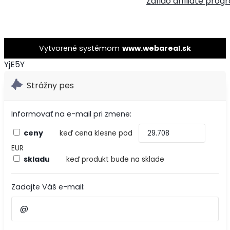
Zafido affiliate prog
Vytvorené systémom
www.webareal.sk
YjE5Y
Strážny pes
Informovať na e-mail pri zmene:
ceny
keď cena klesne pod
EUR
skladu
keď produkt bude na sklade
Zadajte Váš e-mail: