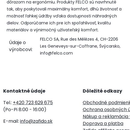
dôrazom na ergonómiu.
Produkty FELCO sú navrhnuté
tak, aby poskytovali maximálny komfort, dlhú životnosť a
možnosť ľahkej údržby vďaka dostupnosti náhradných
dielov.
Odporúčame ich pre ich spoľahlivosť, kvalitu
materiálov a výnimočný užívateľský komfort.
FELCO SA, Rue des Mélèzes 4, CH-2206
Údaje o
Les Geneveys-sur-Coffrane, Švýcarsko,
výrobcovi:
info@felco.com
Kontaktné údaje
Dôležité odkazy
Tel.:
+420 723 629 675
Obchodné podmien
(Po-Pi 8:00 - 16:00)
Ochrana osobných ú
Nákup a reklamácia 
E-mail:
info@zafido.sk
Doprava a platba