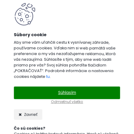
Aby sme vám uľahčili cestu k vysnívanej záhrade,
používame cookies. Vďaka nim si web pamätá vaše
preferencie a my vás nezaťažujeme reklamou, ktorá
vás nezaujíma. Súhlasíte s tým, aby sme web ladili
priamo pre vás? Svoj súhlas potvrdíte tlačidlom
„POKRAČOVAŤ“. Podrobné informácie a nastavenia
cookies nájdete
tu
.
Súhlasím
Odmietnuť všetko
Zavrieť
Čo sú cookies?