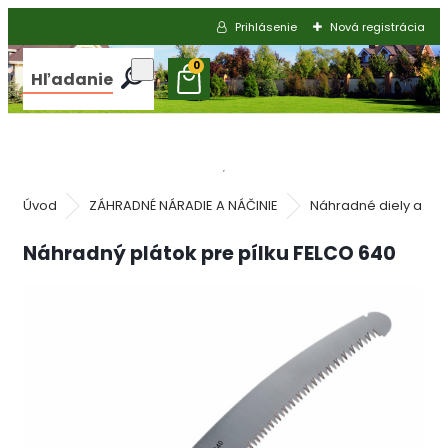
Prihlásenie
Nová registrácia
0
Hľadanie
Úvod
ZÁHRADNÉ NÁRADIE A NÁČINIE
Náhradné diely a úd
Náhradný plátok pre pílku FELCO 640