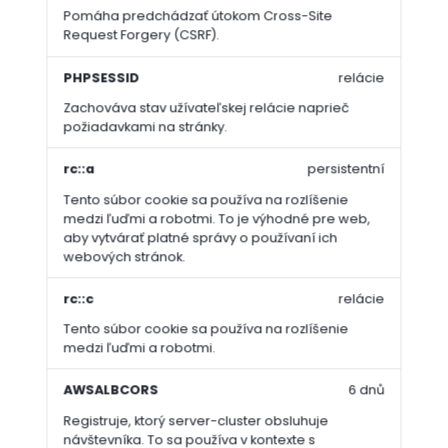
Pomáha predchádzať útokom Cross-Site
Request Forgery (CSRF).
PHPSESSID
relácie
Zachováva stav užívateľskej relácie naprieč
požiadavkami na stránky.
rc::a
persistentní
Tento súbor cookie sa používa na rozlíšenie
medzi ľuďmi a robotmi. To je výhodné pre web,
aby vytvárať platné správy o používaní ich
webových stránok.
rc::c
relácie
Tento súbor cookie sa používa na rozlíšenie
medzi ľuďmi a robotmi.
AWSALBCORS
6 dnů
Registruje, ktorý server-cluster obsluhuje
návštevníka. To sa používa v kontexte s