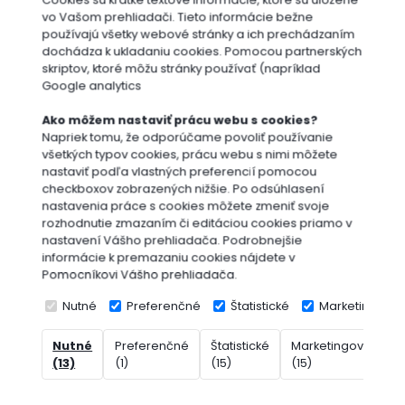
Cookies sú krátke textové informácie, ktoré sú uložené
vo Vašom prehliadači. Tieto informácie bežne
používajú všetky webové stránky a ich prechádzaním
dochádza k ukladaniu cookies. Pomocou partnerských
skriptov, ktoré môžu stránky používať (napríklad
Google analytics
Ako môžem nastaviť prácu webu s cookies?
Napriek tomu, že odporúčame povoliť používanie
všetkých typov cookies, prácu webu s nimi môžete
nastaviť podľa vlastných preferencií pomocou
checkboxov zobrazených nižšie. Po odsúhlasení
nastavenia práce s cookies môžete zmeniť svoje
rozhodnutie zmazaním či editáciou cookies priamo v
nastavení Vášho prehliadača. Podrobnejšie
informácie k premazaniu cookies nájdete v
Pomocníkovi Vášho prehliadača.
Nutné
Preferenčné
Štatistické
Marketingové
Nutné
Preferenčné
Štatistické
Marketingové
N
(13)
(1)
(15)
(15)
(