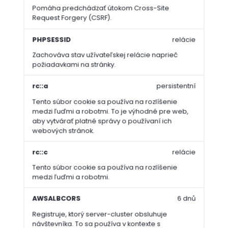
Pomáha predchádzať útokom Cross-Site
Request Forgery (CSRF).
PHPSESSID
relácie
Zachováva stav užívateľskej relácie naprieč
požiadavkami na stránky.
rc::a
persistentní
Tento súbor cookie sa používa na rozlíšenie
medzi ľuďmi a robotmi. To je výhodné pre web,
aby vytvárať platné správy o používaní ich
webových stránok.
rc::c
relácie
Tento súbor cookie sa používa na rozlíšenie
medzi ľuďmi a robotmi.
AWSALBCORS
6 dnů
Registruje, ktorý server-cluster obsluhuje
návštevníka. To sa používa v kontexte s