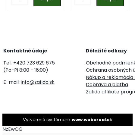
Kontaktné údaje
Dôležité odkazy
Tel.:
+420 723 629 675
Obchodné podmien
(Po-Pi 8:00 - 16:00)
Ochrana osobných ú
Nákup a reklamácia 
E-mail:
info@zafido.sk
Doprava a platba
Zafido affiliate prog
Vytvorené systémom
www.webareal.sk
NzEwOG