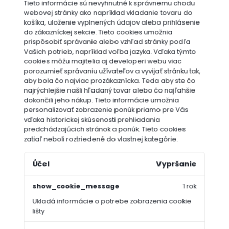
Tieto informácie sú nevyhnutné k správnemu chodu
webovej stránky ako napríklad vkladanie tovaru do
košíka, uloženie vyplnených údajov alebo prihlásenie
do zákazníckej sekcie.
Tieto cookies umožnia
prispôsobiť správanie alebo vzhľad stránky podľa
Vašich potrieb, napríklad voľba jazyka.
Vďaka týmto
cookies môžu majitelia aj developeri webu viac
porozumieť správaniu užívateľov a vyvijať stránku tak,
aby bola čo najviac prozákaznícka. Teda aby ste čo
najrýchlejšie našli hľadaný tovar alebo čo najľahšie
dokončili jeho nákup.
Tieto informácie umožnia
personalizovať zobrazenie ponúk priamo pre Vás
vďaka historickej skúsenosti prehliadania
predchádzajúcich stránok a ponúk.
Tieto cookies
zatiaľ neboli roztriedené do vlastnej kategórie.
Účel
Vypršanie
show_cookie_message
1 rok
Ukladá informácie o potrebe zobrazenia cookie
lišty