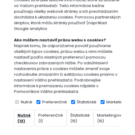
Cookies sú krátke textové informácie, ktoré sú uložené
vo Vašom prehliadači. Tieto informácie bežne
používajú všetky webové stránky a ich prechádzaním
dochádza k ukladaniu cookies. Pomocou partnerských
skriptov, ktoré môžu stránky používať (napríklad
Google analytics
Ako môžem nastaviť prácu webu s cookies?
Napriek tomu, že odporúčame povoliť používanie
všetkých typov cookies, prácu webu s nimi môžete
nastaviť podľa vlastných preferencií pomocou
checkboxov zobrazených nižšie. Po odsúhlasení
nastavenia práce s cookies môžete zmeniť svoje
rozhodnutie zmazaním či editáciou cookies priamo v
nastavení Vášho prehliadača. Podrobnejšie
informácie k premazaniu cookies nájdete v
Pomocníkovi Vášho prehliadača.
Nutné
Preferenčné
Štatistické
Marketingové
Nutné
Preferenčné
Štatistické
Marketingové
N
(13)
(1)
(15)
(15)
(