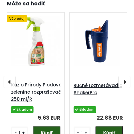
Môže sa hodiť
Výpredaj
Kúzlo Prírody Plodová
Ručné rozmetávadlo
zelenina rozprašovač
ShakerPro
250 ml/R
5,63 EUR
22,88 EUR
-
+
-
+