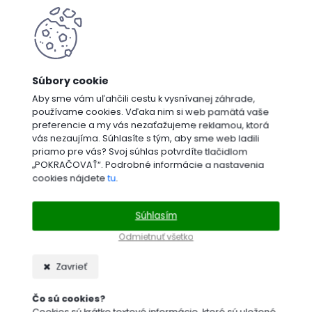
Aby sme vám uľahčili cestu k vysnívanej záhrade,
používame cookies. Vďaka nim si web pamätá vaše
preferencie a my vás nezaťažujeme reklamou, ktorá
vás nezaujíma. Súhlasíte s tým, aby sme web ladili
priamo pre vás? Svoj súhlas potvrdíte tlačidlom
„POKRAČOVAŤ“. Podrobné informácie a nastavenia
cookies nájdete
tu
.
Súhlasím
Odmietnuť všetko
Zavrieť
Čo sú cookies?