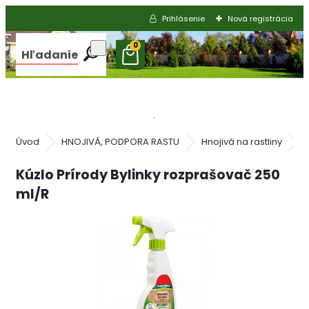
Prihlásenie
Nová registrácia
0
Hľadanie
Úvod
HNOJIVÁ, PODPORA RASTU
Hnojivá na rastliny
H
Kúzlo Prírody Bylinky rozprašovač 250
ml/R