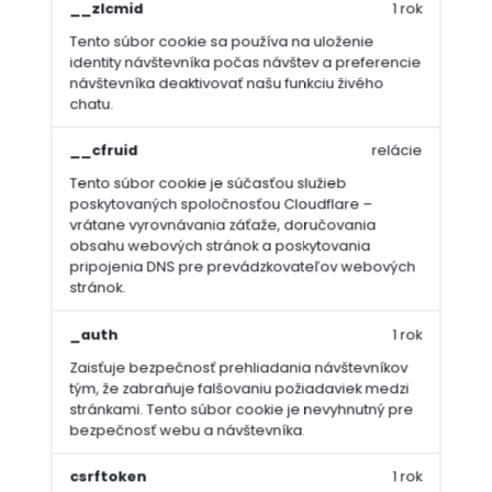
__zlcmid
1 rok
Tento súbor cookie sa používa na uloženie
identity návštevníka počas návštev a preferencie
návštevníka deaktivovať našu funkciu živého
chatu.
__cfruid
relácie
Tento súbor cookie je súčasťou služieb
poskytovaných spoločnosťou Cloudflare –
vrátane vyrovnávania záťaže, doručovania
obsahu webových stránok a poskytovania
pripojenia DNS pre prevádzkovateľov webových
stránok.
_auth
1 rok
Zaisťuje bezpečnosť prehliadania návštevníkov
tým, že zabraňuje falšovaniu požiadaviek medzi
stránkami. Tento súbor cookie je nevyhnutný pre
bezpečnosť webu a návštevníka.
csrftoken
1 rok