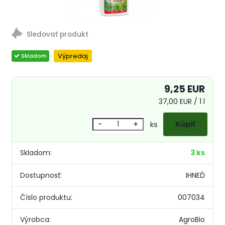
Výpredaj
9,25 EUR
37,00 EUR / 1 l
-
+
ks
Skladom:
3 ks
Dostupnosť:
IHNEĎ
Číslo produktu:
007034
Výrobca:
AgroBio