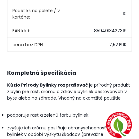
Počet ks na palete / v
10
kartóne:
EAN kód:
8594013427319
7,52 EUR
Kompletná špecifikácia
Kúzlo Prírody Bylinky rozprašovač
je prírodný produkt
z bylín pre rast, arómu a zdravie byliniek pestovaných v
byte alebo na záhrade.
Vhodný na okamžité použitie.
podporuje rast a zelenú farbu byliniek
zvyšuje ich arómu
posilňuje obranyschopnosť
byliniek v období výskytu škodcov (prevažne