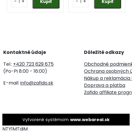
-
+
-
+
Kontaktné údaje
Dôležité odkazy
Tel.:
+420 723 629 675
Obchodné podmien
(Po-Pi 8:00 - 16:00)
Ochrana osobných ú
Nákup a reklamácia 
E-mail:
info@zafido.sk
Doprava a platba
Zafido affiliate prog
Vytvorené systémom
www.webareal.sk
NTY1MTdiM