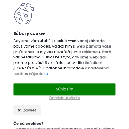
Aby sme vám uľahčili cestu k vysnívanej záhrade,
používame cookies. Vďaka nim si web pamätá vaše
preferencie a my vás nezaťažujeme reklamou, ktorá
vás nezaujíma. Súhlasíte s tým, aby sme web ladili
priamo pre vás? Svoj súhlas potvrdíte tlačidlom
„POKRAČOVAŤ“. Podrobné informácie a nastavenia
cookies nájdete
tu
.
Súhlasím
Odmietnuť všetko
Zavrieť
Čo sú cookies?