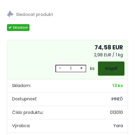
74,58 EUR
2,98 EUR / 1 kg
-
+
ks
Skladom:
13 ks
Dostupnosť:
IHNEĎ
Číslo produktu:
013010
Výrobca:
Yara