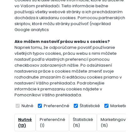
Cookies sú krátke textové informácie, ktoré sú uložené
vo Vašom prehliadači. Tieto informácie bežne
používajú všetky webové stránky a ich prechádzaním
dochádza k ukladaniu cookies. Pomocou partnerských
skriptov, ktoré môžu stránky používať (napríklad
Google analytics
Ako môžem nastaviť prácu webu s cookies?
Napriek tomu, že odporúčame povoliť používanie
všetkých typov cookies, prácu webu s nimi môžete
nastaviť podľa vlastných preferencií pomocou
checkboxov zobrazených nižšie. Po odsúhlasení
nastavenia práce s cookies môžete zmeniť svoje
rozhodnutie zmazaním či editáciou cookies priamo v
nastavení Vášho prehliadača. Podrobnejšie
informácie k premazaniu cookies nájdete v
Pomocníkovi Vášho prehliadača.
Nutné
Preferenčné
Štatistické
Marketingové
Nutné
Preferenčné
Štatistické
Marketingové
N
(13)
(1)
(15)
(15)
(