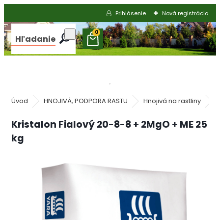
Prihlásenie
Nová registrácia
0
Hľadanie
Úvod
HNOJIVÁ, PODPORA RASTU
Hnojivá na rastliny
P
Kristalon Fialový 20-8-8 + 2MgO + ME 25
kg