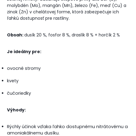
molybdén (Mo), mangán (Mn), železo (Fe), meď (Cu) a
zinok (Zn) v chelátovej forme, ktorá zabezpečuje ich
ľahkú dostupnosť pre rastliny.
Obsah:
dusík 20 %, fosfor 8 %, draslík 8 % + horčík 2 %
Je ideálny pre:
ovocné stromy
kvety
čučoriedky
Výhody:
Rýchly účinok vďaka ľahko dostupnému nitrátovému a
amoniakálnemu dusíku.