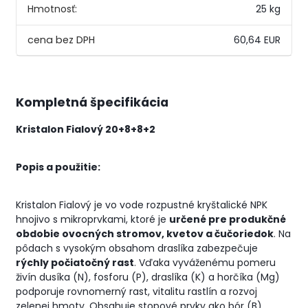
Hmotnosť:
25 kg
60,64 EUR
Kompletná špecifikácia
Kristalon Fialový 20+8+8+2
Popis a použitie:
Kristalon Fialový je vo vode rozpustné kryštalické NPK
hnojivo s mikroprvkami, ktoré je
určené pre produkčné
obdobie ovocných stromov, kvetov a čučoriedok
. Na
pôdach s vysokým obsahom draslíka zabezpečuje
rýchly počiatočný rast
. Vďaka vyváženému pomeru
živín dusíka (N), fosforu (P), draslíka (K) a horčíka (Mg)
podporuje rovnomerný rast, vitalitu rastlín a rozvoj
zelenej hmoty. Obsahuje stopové prvky ako bór (B),