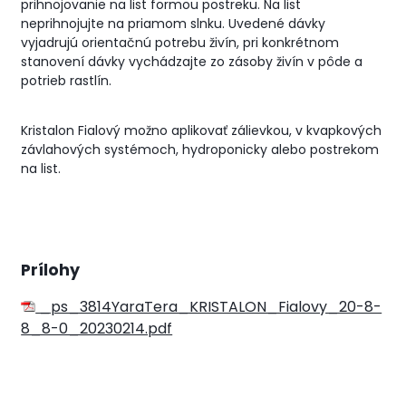
prihnojovanie na list formou postreku. Na list
neprihnojujte na priamom slnku. Uvedené dávky
vyjadrujú orientačnú potrebu živín, pri konkrétnom
stanovení dávky vychádzajte zo zásoby živín v pôde a
potrieb rastlín.
Kristalon Fialový možno aplikovať zálievkou, v kvapkových
závlahových systémoch, hydroponicky alebo postrekom
na list.
Prílohy
_ps_3814YaraTera_KRISTALON_Fialovy_20-8-
8_8-0_20230214.pdf