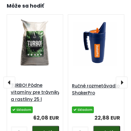
Môže sa hodiť
TURBO! Pôdne
Ručné rozmetávadlo
vitamíny pre trávniky
ShakerPro
a rastliny 25 l
62,08 EUR
22,88 EUR