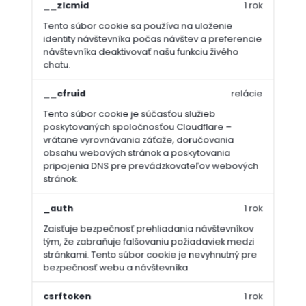
__zlcmid
1 rok
Tento súbor cookie sa používa na uloženie
identity návštevníka počas návštev a preferencie
návštevníka deaktivovať našu funkciu živého
chatu.
__cfruid
relácie
Tento súbor cookie je súčasťou služieb
poskytovaných spoločnosťou Cloudflare –
vrátane vyrovnávania záťaže, doručovania
obsahu webových stránok a poskytovania
pripojenia DNS pre prevádzkovateľov webových
stránok.
_auth
1 rok
Zaisťuje bezpečnosť prehliadania návštevníkov
tým, že zabraňuje falšovaniu požiadaviek medzi
stránkami. Tento súbor cookie je nevyhnutný pre
bezpečnosť webu a návštevníka.
csrftoken
1 rok