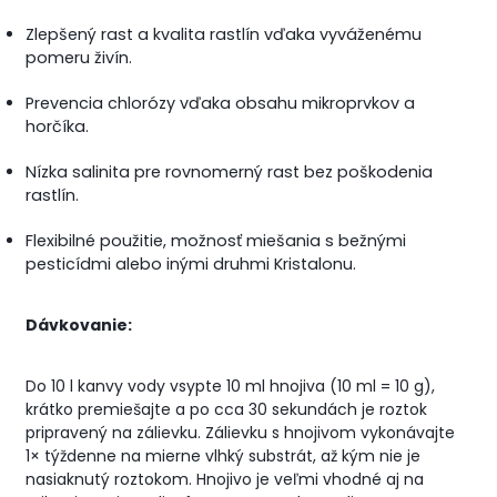
Zlepšený rast a kvalita rastlín vďaka vyváženému
pomeru živín.
Prevencia chlorózy vďaka obsahu mikroprvkov a
horčíka.
Nízka salinita pre rovnomerný rast bez poškodenia
rastlín.
Flexibilné použitie, možnosť miešania s bežnými
pesticídmi alebo inými druhmi Kristalonu.
Dávkovanie:
Do 10 l kanvy vody vsypte 10 ml hnojiva (10 ml = 10 g),
krátko premiešajte a po cca 30 sekundách je roztok
pripravený na zálievku. Zálievku s hnojivom vykonávajte
1× týždenne na mierne vlhký substrát, až kým nie je
nasiaknutý roztokom. Hnojivo je veľmi vhodné aj na