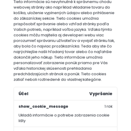
Tieto informácie sú nevyhnutné k správnemu chodu
webovej stránky ako napríklad vkladanie tovaru do
košíka, uloženie vyplnených údajov alebo prihlásenie
do zákazníckej sekcie.
Tieto cookies umožnia
prispôsobiť správanie alebo vzhľad stránky podľa
Vašich potrieb, napríklad voľba jazyka.
Vďaka týmto
cookies môžu majitelia aj developeri webu viac
porozumieť správaniu užívateľov a vyvijať stránku tak,
aby bola čo najviac prozákaznícka. Teda aby ste čo
najrýchlejšie našli hľadaný tovar alebo čo najľahšie
dokončili jeho nákup.
Tieto informácie umožnia
personalizovať zobrazenie ponúk priamo pre Vás
vďaka historickej skúsenosti prehliadania
predchádzajúcich stránok a ponúk.
Tieto cookies
zatiaľ neboli roztriedené do vlastnej kategórie.
Účel
Vypršanie
show_cookie_message
1 rok
Ukladá informácie o potrebe zobrazenia cookie
lišty