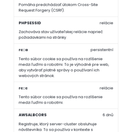
Pomáha predchádzať útokom Cross-Site
Request Forgery (CSRF).
PHPSESSID
relácie
Zachováva stav užívateľskej relácie naprieč
požiadavkami na stránky.
rc::a
persistentní
Tento súbor cookie sa používa na rozlíšenie
medzi ľuďmi a robotmi. To je výhodné pre web,
aby vytvárať platné správy o používaní ich
webových stránok.
rc::c
relácie
Tento súbor cookie sa používa na rozlíšenie
medzi ľuďmi a robotmi.
AWSALBCORS
6 dnů
Registruje, ktorý server-cluster obsluhuje
návštevníka. To sa používa v kontexte s