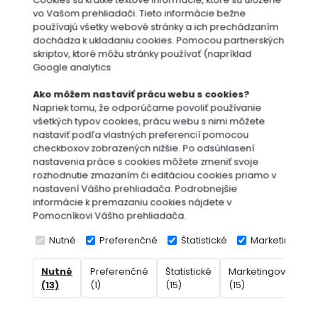
Cookies sú krátke textové informácie, ktoré sú uložené
vo Vašom prehliadači. Tieto informácie bežne
používajú všetky webové stránky a ich prechádzaním
dochádza k ukladaniu cookies. Pomocou partnerských
skriptov, ktoré môžu stránky používať (napríklad
Google analytics
Ako môžem nastaviť prácu webu s cookies?
Napriek tomu, že odporúčame povoliť používanie
všetkých typov cookies, prácu webu s nimi môžete
nastaviť podľa vlastných preferencií pomocou
checkboxov zobrazených nižšie. Po odsúhlasení
nastavenia práce s cookies môžete zmeniť svoje
rozhodnutie zmazaním či editáciou cookies priamo v
nastavení Vášho prehliadača. Podrobnejšie
informácie k premazaniu cookies nájdete v
Pomocníkovi Vášho prehliadača.
Nutné
Preferenčné
Štatistické
Marketingové
Nutné
Preferenčné
Štatistické
Marketingové
N
(13)
(1)
(15)
(15)
(