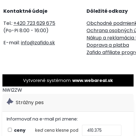
Kontaktné údaje
Dôležité odkazy
Tel.:
+420 723 629 675
Obchodné podmien
(Po-Pi 8:00 - 16:00)
Ochrana osobných ú
Nákup a reklamácia 
E-mail:
info@zafido.sk
Doprava a platba
Zafido affiliate prog
Vytvorené systémom
www.webareal.sk
NWI2ZW
Strážny pes
Informovať na e-mail pri zmene:
ceny
keď cena klesne pod