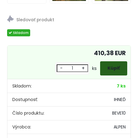
410,38 EUR
-
+
ks
Skladom:
7 ks
Dostupnosť:
IHNEĎ
Číslo produktu:
BEVE10
Výrobca:
ALPEN