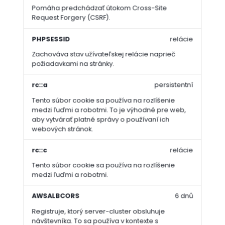
Pomáha predchádzať útokom Cross-Site
Request Forgery (CSRF).
PHPSESSID
relácie
Zachováva stav užívateľskej relácie naprieč
požiadavkami na stránky.
rc::a
persistentní
Tento súbor cookie sa používa na rozlíšenie
medzi ľuďmi a robotmi. To je výhodné pre web,
aby vytvárať platné správy o používaní ich
webových stránok.
rc::c
relácie
Tento súbor cookie sa používa na rozlíšenie
medzi ľuďmi a robotmi.
AWSALBCORS
6 dnů
Registruje, ktorý server-cluster obsluhuje
návštevníka. To sa používa v kontexte s