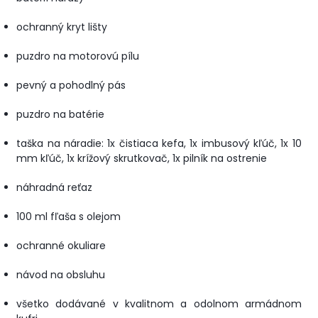
ochranný kryt lišty
puzdro na motorovú pílu
pevný a pohodlný pás
puzdro na batérie
taška na náradie: 1x čistiaca kefa, 1x imbusový kľúč, 1x 10
mm kľúč, 1x krížový skrutkovač, 1x pilník na ostrenie
náhradná reťaz
100 ml fľaša s olejom
ochranné okuliare
návod na obsluhu
všetko dodávané v kvalitnom a odolnom armádnom