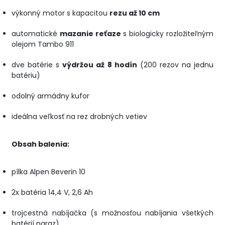
výkonný motor s kapacitou
rezu až 10 cm
automatické
mazanie reťaze
s biologicky rozložiteľným
olejom Tambo 911
dve batérie s
výdržou až 8 hodín
(200 rezov na jednu
batériu)
odolný armádny kufor
ideálna veľkosť na rez drobných vetiev
Obsah balenia:
pílka Alpen Beverin 10
2x batéria 14,4 V, 2,6 Ah
trojcestná nabíjačka (s možnosťou nabíjania všetkých
batérií naraz)