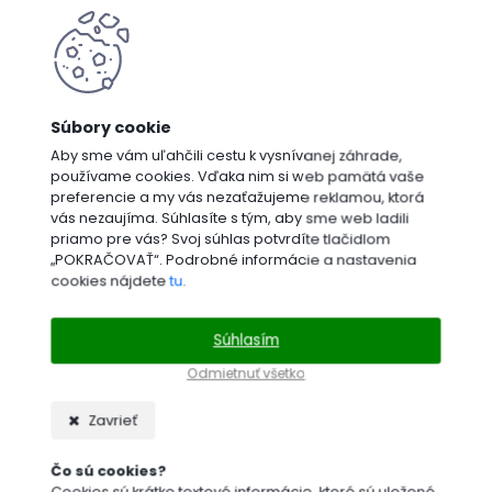
Aby sme vám uľahčili cestu k vysnívanej záhrade,
používame cookies. Vďaka nim si web pamätá vaše
preferencie a my vás nezaťažujeme reklamou, ktorá
vás nezaujíma. Súhlasíte s tým, aby sme web ladili
priamo pre vás? Svoj súhlas potvrdíte tlačidlom
„POKRAČOVAŤ“. Podrobné informácie a nastavenia
cookies nájdete
tu
.
Súhlasím
Odmietnuť všetko
Zavrieť
Čo sú cookies?