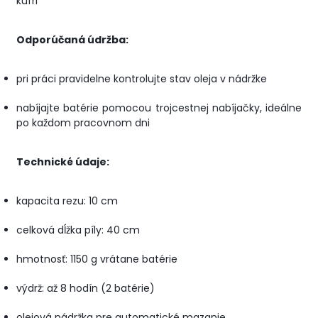
kufri
Odporúčaná údržba:
pri práci pravidelne kontrolujte stav oleja v nádržke
nabíjajte batérie pomocou trojcestnej nabíjačky, ideálne
po každom pracovnom dni
Technické údaje:
kapacita rezu: 10 cm
celková dĺžka píly: 40 cm
hmotnosť: 1150 g vrátane batérie
výdrž: až 8 hodín (2 batérie)
olejová nádržka pre automatické mazanie