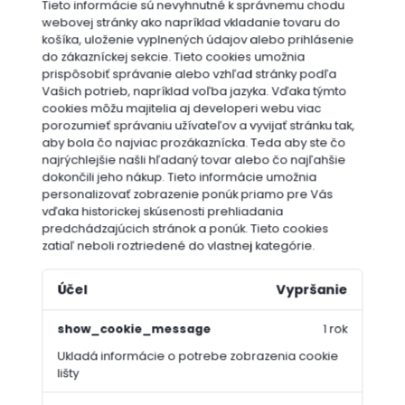
Tieto informácie sú nevyhnutné k správnemu chodu
webovej stránky ako napríklad vkladanie tovaru do
košíka, uloženie vyplnených údajov alebo prihlásenie
do zákazníckej sekcie.
Tieto cookies umožnia
prispôsobiť správanie alebo vzhľad stránky podľa
Vašich potrieb, napríklad voľba jazyka.
Vďaka týmto
cookies môžu majitelia aj developeri webu viac
porozumieť správaniu užívateľov a vyvijať stránku tak,
aby bola čo najviac prozákaznícka. Teda aby ste čo
najrýchlejšie našli hľadaný tovar alebo čo najľahšie
dokončili jeho nákup.
Tieto informácie umožnia
personalizovať zobrazenie ponúk priamo pre Vás
vďaka historickej skúsenosti prehliadania
predchádzajúcich stránok a ponúk.
Tieto cookies
zatiaľ neboli roztriedené do vlastnej kategórie.
Účel
Vypršanie
show_cookie_message
1 rok
Ukladá informácie o potrebe zobrazenia cookie
lišty