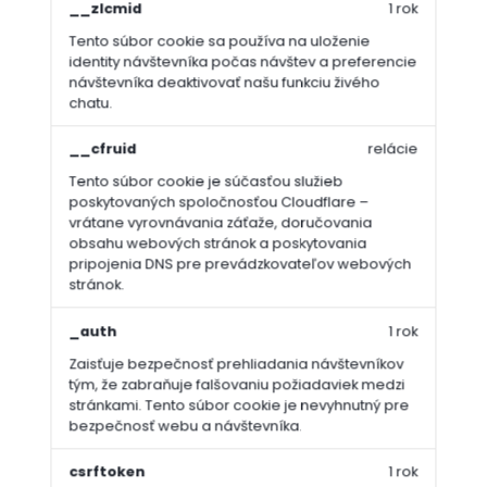
__zlcmid
1 rok
Tento súbor cookie sa používa na uloženie
identity návštevníka počas návštev a preferencie
návštevníka deaktivovať našu funkciu živého
chatu.
__cfruid
relácie
Tento súbor cookie je súčasťou služieb
poskytovaných spoločnosťou Cloudflare –
vrátane vyrovnávania záťaže, doručovania
obsahu webových stránok a poskytovania
pripojenia DNS pre prevádzkovateľov webových
stránok.
_auth
1 rok
Zaisťuje bezpečnosť prehliadania návštevníkov
tým, že zabraňuje falšovaniu požiadaviek medzi
stránkami. Tento súbor cookie je nevyhnutný pre
bezpečnosť webu a návštevníka.
csrftoken
1 rok