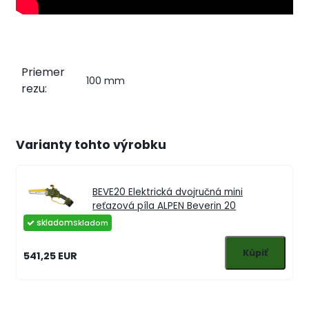
Priemer
100 mm
rezu:
Varianty tohto výrobku
BEVE20
Elektrická dvojručná mini
reťazová píla ALPEN Beverin 20
skladom
541,25 EUR