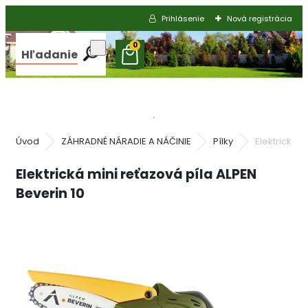
Prihlásenie
Nová registrácia
0
Hľadanie
Úvod
ZÁHRADNÉ NÁRADIE A NÁČINIE
Pílky
Elektrická m
Elektrická mini reťazová píla ALPEN
Beverin 10